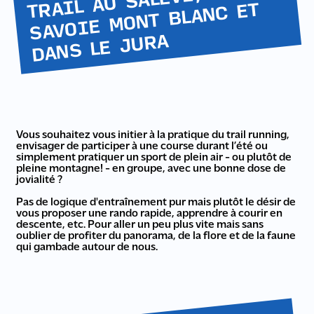
TRAIL AU SALÈVE, EN
SAVOIE
MONT BLANC ET
DANS LE JURA
Vous souhaitez vous initier à la pratique du trail running,
envisager de participer à une course durant l’été ou
simplement pratiquer un sport de plein air - ou plutôt de
pleine montagne! - en groupe, avec une bonne dose de
jovialité ?
Pas de logique d'entraînement pur mais plutôt le désir de
vous proposer une rando rapide, apprendre à courir en
descente, etc. Pour aller un peu plus vite mais sans
oublier de profiter du panorama, de la flore et de la faune
qui gambade autour de nous.