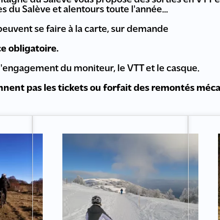
tagne du Salève vous propose des sorties en VTT é
 du Salève et alentours toute l'année...
 peuvent se faire à la carte, sur demande
ce obligatoire.
l'engagement du moniteur, le VTT et le casque.
nent pas les tickets ou forfait des remontés méca