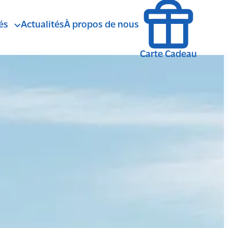
és
Actualités
À propos de nous
agne
ÉTÉ
Carte Cadeau
Randonnée Pedestre
andonnée avec ânes de bât
Marche Nordique
Balade en Calèche
SENSATIONS
Randonnée VTT
Spéléologie
Survie
anyoning Rando Aquatique
Trail running
Escalade via Ferrata
lpinisme Cascade de Glace
HIVER
Randonnée Raquettes
Fat Bike
Randonnée Ski