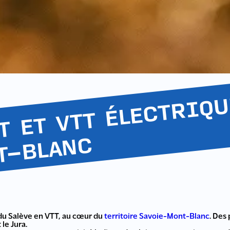
N
C
du Salève en VTT, au cœur du
territoire Savoie-Mont-Blanc
. Des
 le Jura.