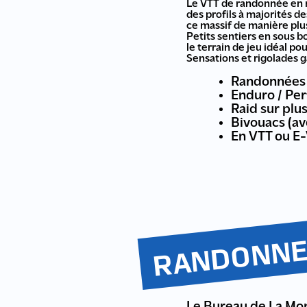
Le VTT de randonnée en m
des profils à majorités d
ce massif de manière plu
Petits sentiers en sous b
le terrain de jeu idéal p
Sensations et rigolades g
Randonnées ½
Enduro / Per
Raid sur plu
Bivouacs (av
En VTT ou E
RANDONNE