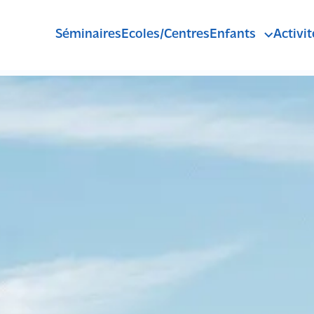
Séminaires
Ecoles/Centres
Enfants
Activit
Pass'Sport Mont
Anniversaires
R
C
A