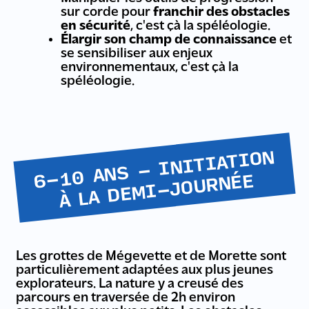
sur corde pour
franchir des obstacles
en sécurité
, c'est çà la spéléologie.
Élargir son champ de connaissance
et
se sensibiliser aux enjeux
environnementaux, c'est çà la
spéléologie.
6-10 ANS - INITIATION
À LA DE
MI-JOURNÉE
Les grottes de Mégevette et de Morette sont
particulièrement adaptées aux plus jeunes
explorateurs. La nature y a creusé des
parcours en traversée de 2h environ