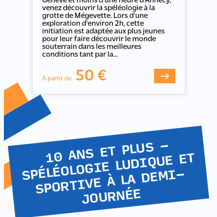
Genève et moins d'une heure d'Annecy,
venez découvrir la spéléologie à la
grotte de Mégevette. Lors d'une
exploration d'environ 2h, cette
initiation est adaptée aux plus jeunes
pour leur faire découvrir le monde
souterrain dans les meilleures
conditions tant par la...
50 €
À partir de
10 ANS ET PLUS -
SPORTIVE À LA DE
SPÉLÉOLOGIE LUDIQUE ET
MI-
JOURNÉE